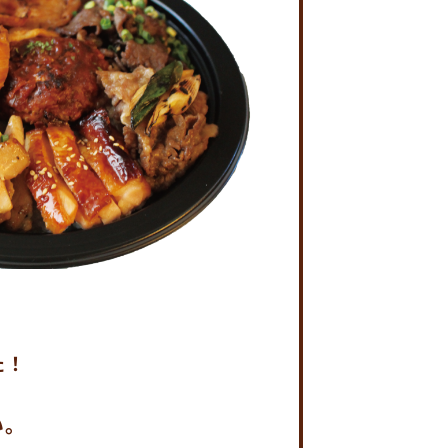
た！
。
い。